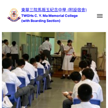
跳
東華三院馬振玉紀念中學 (附設宿舍)
至
TWGHs C. Y. Ma Memorial College
主
(with Boarding Section)
要
內
容