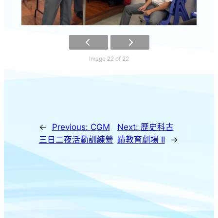
Image 22 of 22
←
Previous:
CGM
Next:
歷史科古
三日二夜活動訓練營
蹟教育劇場 II
→