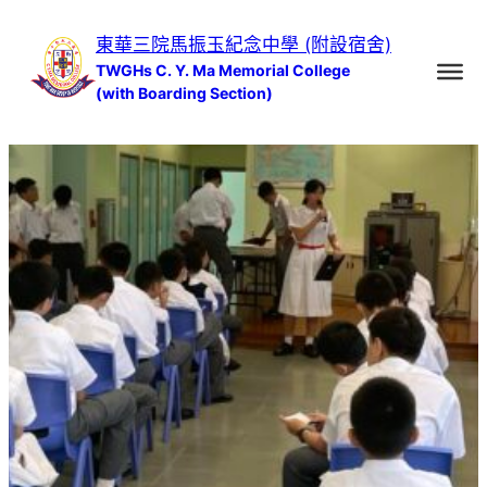
跳
東華三院馬振玉紀念中學 (附設宿舍)
至
TWGHs C. Y. Ma Memorial College
主
(with Boarding Section)
要
內
容