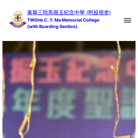
跳
東華三院馬振玉紀念中學 (附設宿舍)
至
TWGHs C. Y. Ma Memorial College
主
(with Boarding Section)
要
內
容