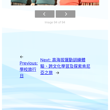
Image 94 of 94
←
Next:
高海拔運動訓練體
Previous:
驗、跨文化學習及探索肯尼
學校旅行
亞之旅
→
日