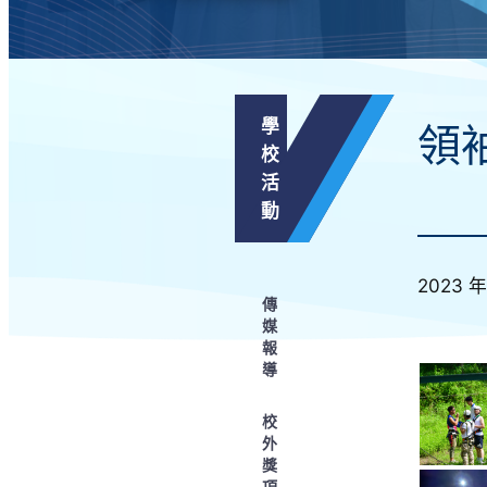
學
領
校
活
動
2023 年
傳
媒
報
導
校
外
獎
項