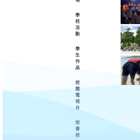
學
校
活
動
學
生
作
品
校
園
電
視
台
榮
譽
榜