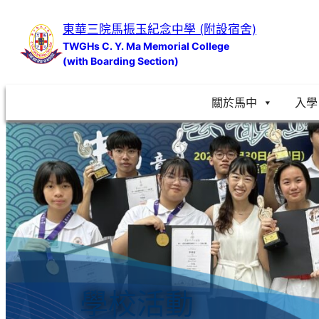
跳
東華三院馬振玉紀念中學 (附設宿舍)
至
TWGHs C. Y. Ma Memorial College
主
(with Boarding Section)
要
內
關於馬中
入學
容
學校活動