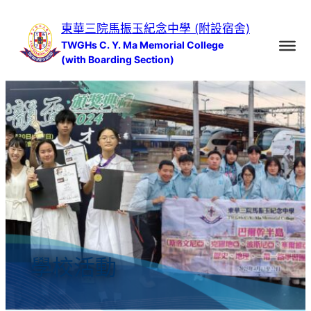
跳
東華三院馬振玉紀念中學 (附設宿舍)
至
TWGHs C. Y. Ma Memorial College
主
(with Boarding Section)
要
內
容
學校活動