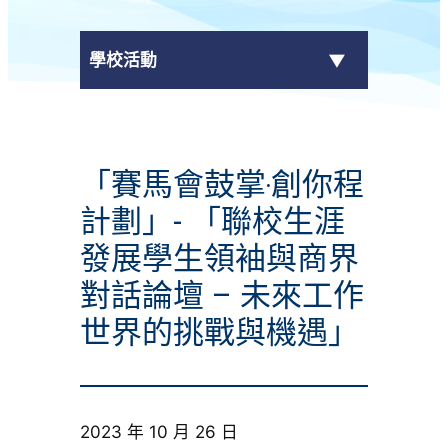
學校活動
傳媒報導
「賽馬會鼓掌‧創你程
校外獎項
計劃」- 「聯校生涯
學校活動
發展學生領袖與商界
對話論壇 – 未來工作
學生作品
世界的挑戰與機遇」
校園電視台
榮譽榜
2023 年 10 月 26 日