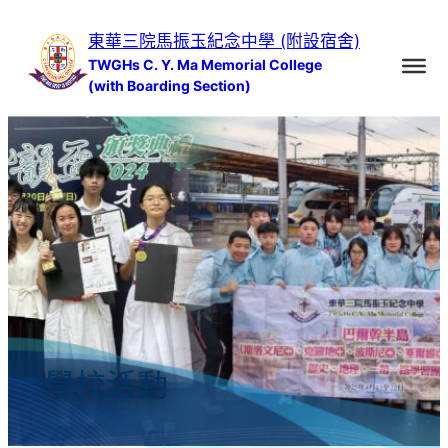
跳
東華三院馬振玉紀念中學 (附設宿舍)
至
TWGHs C. Y. Ma Memorial College
主
(with Boarding Section)
要
內
容
學校活動