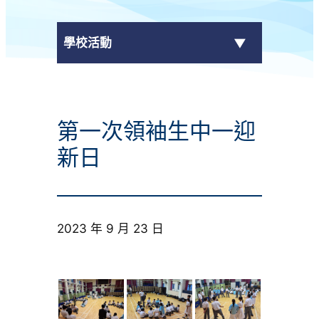
學校活動
傳媒報導
第一次領袖生中一迎
校外獎項
新日
學校活動
學生作品
2023 年 9 月 23 日
校園電視台
榮譽榜