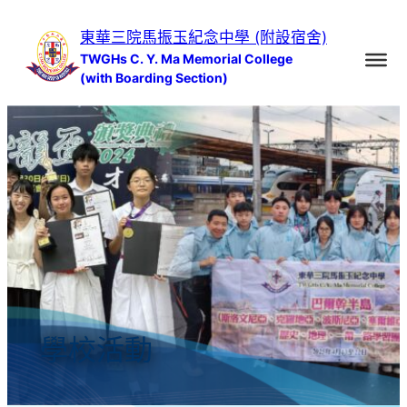
跳
東華三院馬振玉紀念中學 (附設宿舍)
至
TWGHs C. Y. Ma Memorial College
主
(with Boarding Section)
要
內
容
學校活動