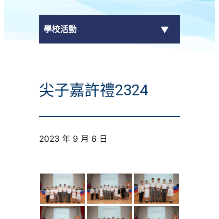
學校活動
傳媒報導
尖子嘉許禮2324
校外獎項
學校活動
2023 年 9 月 6 日
學生作品
校園電視台
榮譽榜