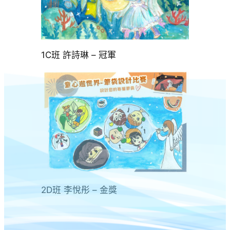
1C班 許詩琳 – 冠軍
2D班 李悅彤 – 金獎