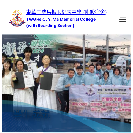
跳
東華三院馬振玉紀念中學 (附設宿舍)
至
TWGHs C. Y. Ma Memorial College
主
(with Boarding Section)
要
內
容
學生成就