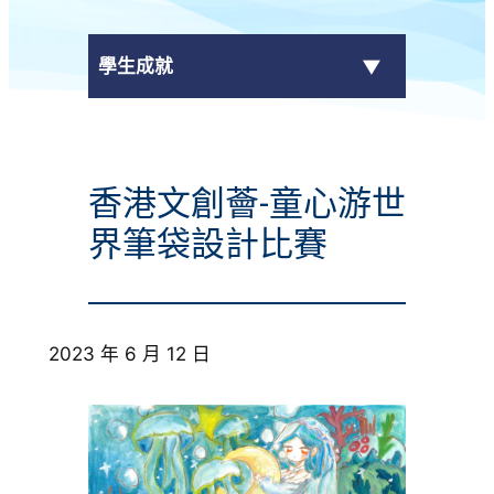
學生成就
傳媒報導
香港文創薈-童心游世
校外獎項
界筆袋設計比賽
學校活動
學生作品
2023 年 6 月 12 日
校園電視台
榮譽榜