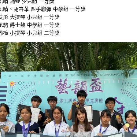
凱晴 鋼琴 少兒組 一等獎
凱晴、胡卉華 四手聯彈 中學組 一等獎
泆彤 大提琴 小兒組 一等獎
承駒 爵士鼓 中學組 一等獎
浠橦 小提琴 小兒組 二等獎