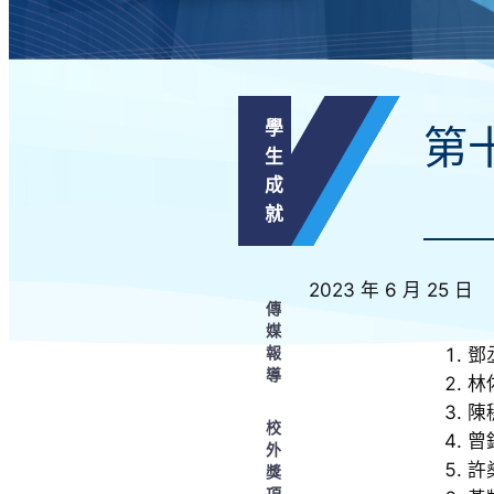
學
第
生
成
就
2023 年 6 月 25 日
傳
媒
報
鄧
導
林
陳
校
曾
外
許
獎
項