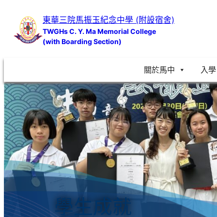
跳
東華三院馬振玉紀念中學 (附設宿舍)
至
TWGHs C. Y. Ma Memorial College
主
(with Boarding Section)
要
內
關於馬中
入學
容
學生成就