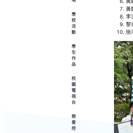
黃
黃
學
李
校
黎
活
徐
動
學
生
作
品
校
園
電
視
台
榮
譽
榜