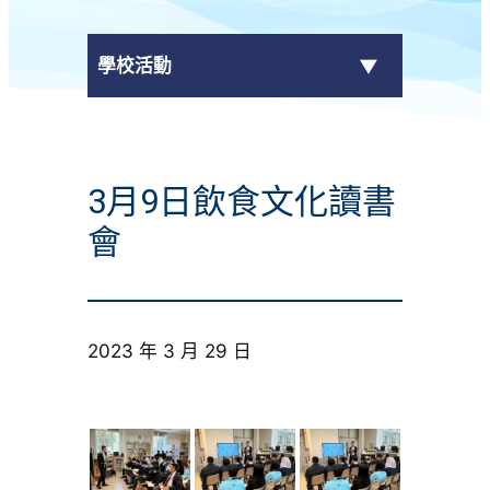
學校活動
傳媒報導
3月9日飲食文化讀書
校外獎項
會
學校活動
學生作品
2023 年 3 月 29 日
校園電視台
榮譽榜