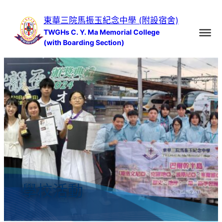
跳
東華三院馬振玉紀念中學 (附設宿舍)
至
TWGHs C. Y. Ma Memorial College
主
(with Boarding Section)
要
內
容
學校活動