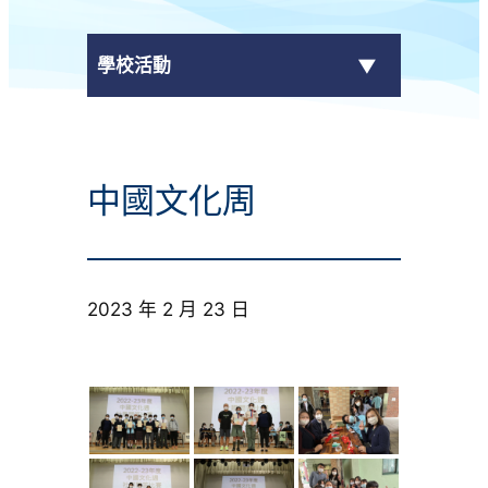
學校活動
傳媒報導
中國文化周
校外獎項
學校活動
2023 年 2 月 23 日
學生作品
校園電視台
榮譽榜