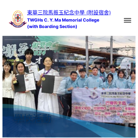
跳
東華三院馬振玉紀念中學 (附設宿舍)
至
TWGHs C. Y. Ma Memorial College
主
(with Boarding Section)
要
內
容
學校活動