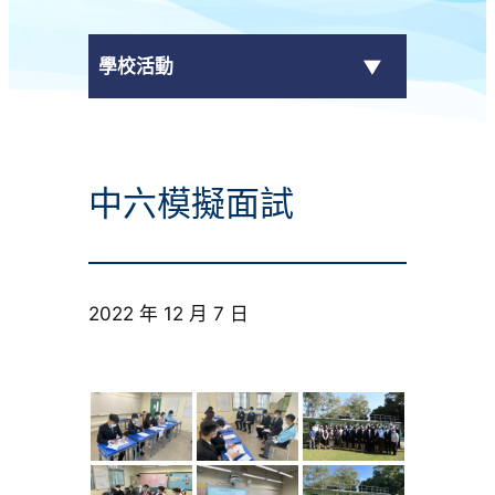
學校活動
傳媒報導
中六模擬面試
校外獎項
學校活動
2022 年 12 月 7 日
學生作品
校園電視台
榮譽榜