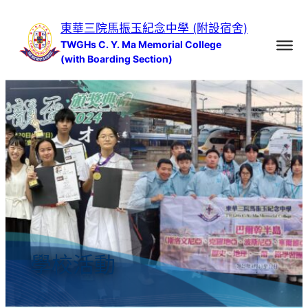
跳
東華三院馬振玉紀念中學 (附設宿舍)
至
TWGHs C. Y. Ma Memorial College
主
(with Boarding Section)
要
內
容
學校活動