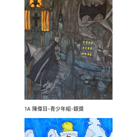
1A 陳偉目-青少年組-銀獎