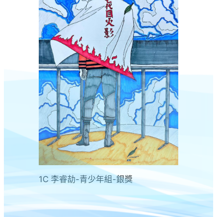
1C 李睿劼-青少年組-銀獎