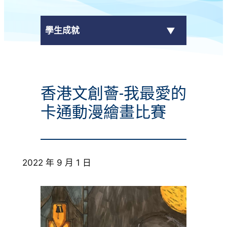
學生成就
傳媒報導
香港文創薈-我最愛的
校外獎項
卡通動漫繪畫比賽
學校活動
學生作品
2022 年 9 月 1 日
校園電視台
榮譽榜