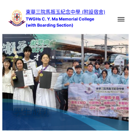
跳
東華三院馬振玉紀念中學 (附設宿舍)
至
TWGHs C. Y. Ma Memorial College
主
(with Boarding Section)
要
內
容
學生成就