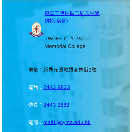
東華三院馬振玉紀念中學
(附設宿舍)
TWGHs C. Y. Ma
Memorial College
地址：新界元朗坳頭友善街3號
電話：
2443 9833
傳真：
2443 2882
電郵：
mail1@cyma.edu.hk