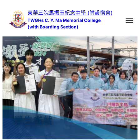
跳
東華三院馬振玉紀念中學 (附設宿舍)
至
TWGHs C. Y. Ma Memorial College
主
(with Boarding Section)
要
內
容
學生成就