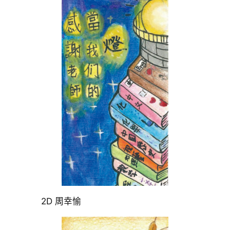
2D 周幸愉