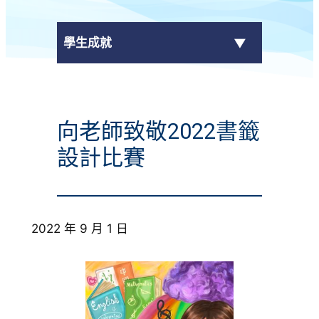
學生成就
傳媒報導
向老師致敬2022書籤
校外獎項
設計比賽
學校活動
學生作品
2022 年 9 月 1 日
校園電視台
榮譽榜