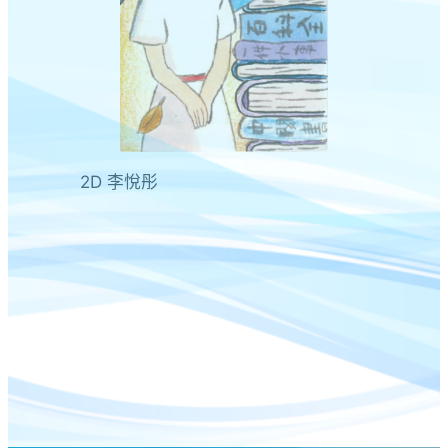
2D 李悅彤