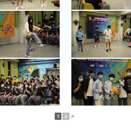
1
2
►