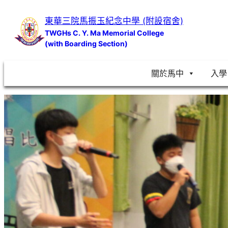
跳
東華三院馬振玉紀念中學 (附設宿舍)
至
TWGHs C. Y. Ma Memorial College
主
(with Boarding Section)
要
內
關於馬中
入學
容