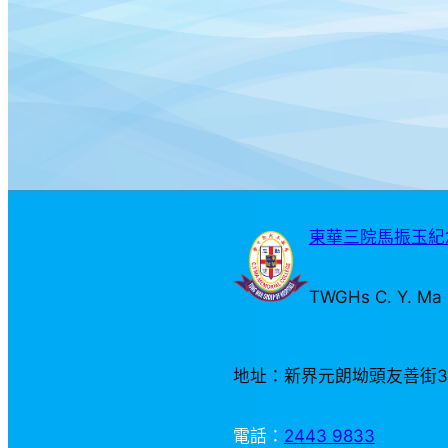
東華三院馬振玉紀念
TWGHs C. Y. Ma 
地址：新界元朗坳頭友善街
電話：
2443 9833