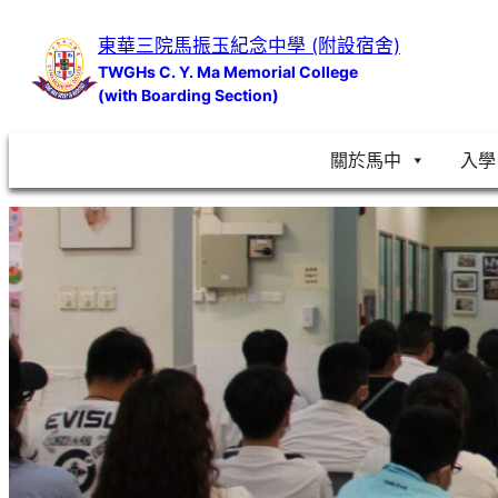
跳
東華三院馬振玉紀念中學 (附設宿舍)
至
TWGHs C. Y. Ma Memorial College
主
(with Boarding Section)
要
內
關於馬中
入學
容