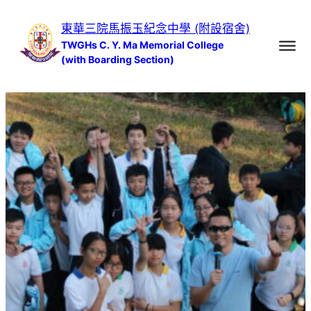
跳
東華三院馬振玉紀念中學 (附設宿舍)
至
TWGHs C. Y. Ma Memorial College
主
(with Boarding Section)
要
內
容