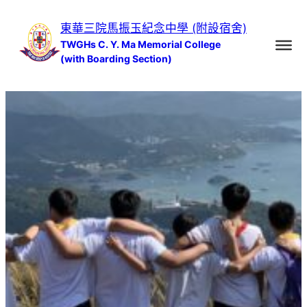
跳
東華三院馬振玉紀念中學 (附設宿舍)
至
TWGHs C. Y. Ma Memorial College
主
(with Boarding Section)
要
內
容