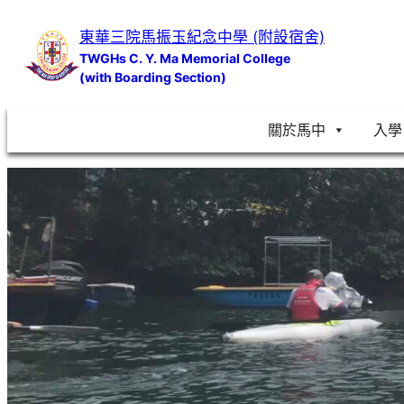
跳
東華三院馬振玉紀念中學 (附設宿舍)
至
TWGHs C. Y. Ma Memorial College
主
(with Boarding Section)
要
內
關於馬中
入學
容