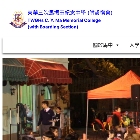
跳
東華三院馬振玉紀念中學 (附設宿舍)
至
TWGHs C. Y. Ma Memorial College
主
(with Boarding Section)
要
內
關於馬中
入學
容