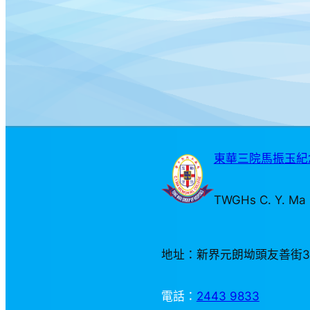
東華三院馬振玉紀念
TWGHs C. Y. Ma 
地址：新界元朗坳頭友善街
電話：
2443 9833