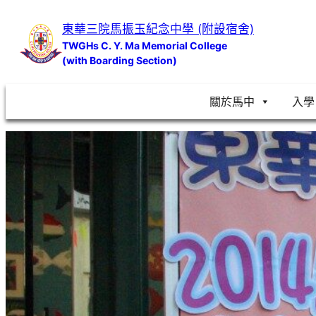
跳
東華三院馬振玉紀念中學 (附設宿舍)
至
TWGHs C. Y. Ma Memorial College
主
(with Boarding Section)
要
內
關於馬中
入學
容