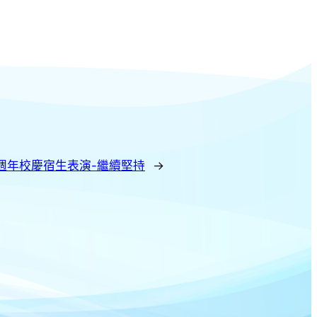
週年校慶宿生表演-繼續堅持
→