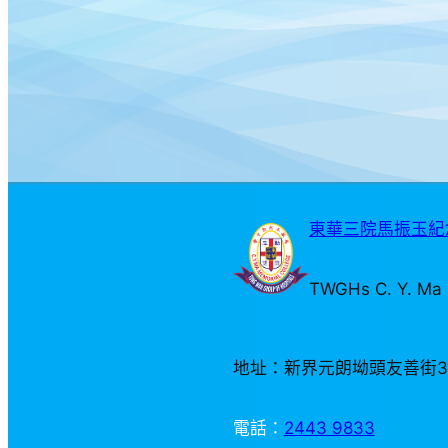
東華三院馬振玉紀念
TWGHs C. Y. Ma 
地址：新界元朗坳頭友善街
電話：
2443 9833