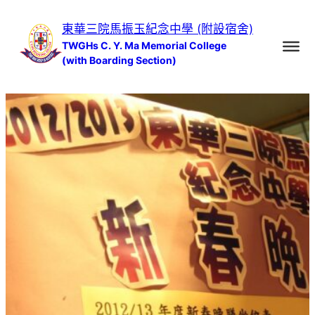
跳
東華三院馬振玉紀念中學 (附設宿舍)
至
TWGHs C. Y. Ma Memorial College
主
(with Boarding Section)
要
內
容