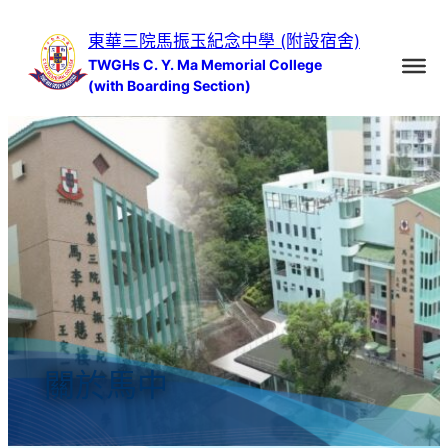
跳
東華三院馬振玉紀念中學 (附設宿舍)
至
TWGHs C. Y. Ma Memorial College
主
(with Boarding Section)
要
內
容
關於馬中