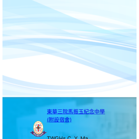
東華三院馬振玉紀念中學
(附設宿舍)
TWGHs C. Y. Ma