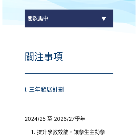
關於馬中
最新消息
關注事項
+
學校資料
校長的話
I. 三年發展計劃
校曆表
+
行政架構
+
2024/25 至 2026/27學年
刊物
提升學教效能，讓學生主動學
聯絡我們