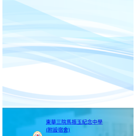
東華三院馬振玉紀念中學
(附設宿舍)