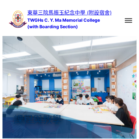
跳
東華三院馬振玉紀念中學 (附設宿舍)
至
TWGHs C. Y. Ma Memorial College
主
(with Boarding Section)
要
內
容
課程與教學