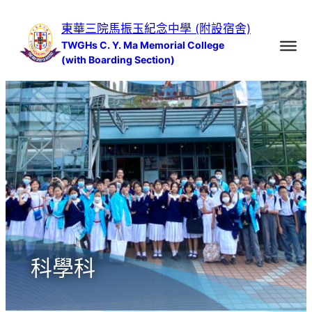
跳
東華三院馬振玉紀念中學 (附設宿舍)
至
TWGHs C. Y. Ma Memorial College
主
(with Boarding Section)
要
內
容
科學科