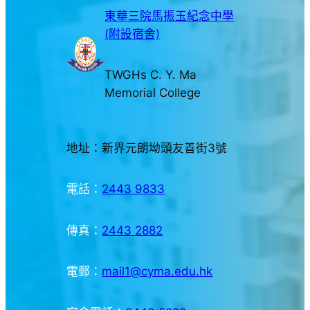
東華三院馬振玉紀念中學
(附設宿舍)
TWGHs C. Y. Ma
Memorial College
地址：新界元朗坳頭友善街3號
電話：
2443 9833
傳真：
2443 2882
電郵：
mail1@cyma.edu.hk