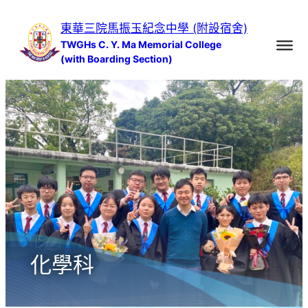
跳
東華三院馬振玉紀念中學 (附設宿舍)
至
TWGHs C. Y. Ma Memorial College
主
(with Boarding Section)
要
內
容
化學科