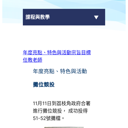
課程與教學
課程結構
年度亮點、特色與活動
宗旨
目標
+
科目
任教老師
跨學科課程 (LAC)
年度亮點、特色與活動
電子自學平台
攤位競投
11月11日到荔枝角政府合署
進行攤位競投， 成功投得
51-52號攤檔。