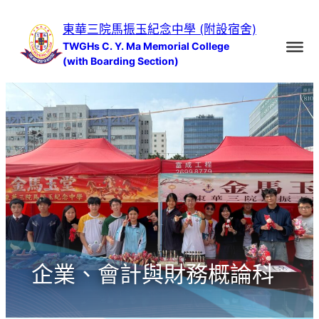
跳
東華三院馬振玉紀念中學 (附設宿舍)
至
TWGHs C. Y. Ma Memorial College
主
(with Boarding Section)
要
內
容
企業、會計與財務概論科