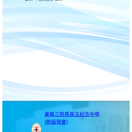
東華三院馬振玉紀念中學
(附設宿舍)