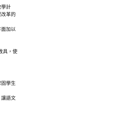
教學計
程改革的
方面加以
教具，使
鞏固學生
，讓語文