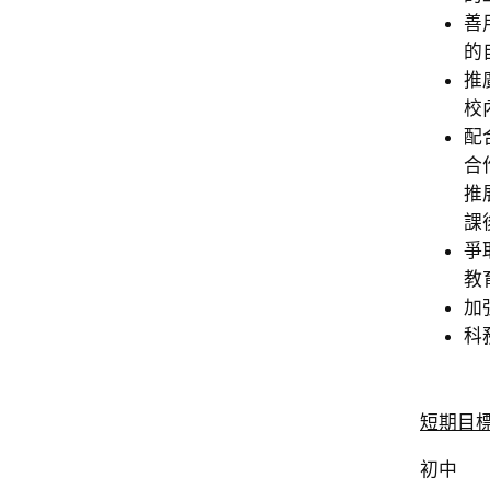
善
的
推
校
配
合
推
課
爭
教
加
科
短期目
初中