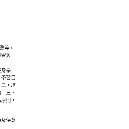
統整等，
學習興
終身學
下學習目
；二，培
情。三，
為原則，
通及傳意
。