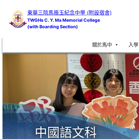
跳
東華三院馬振玉紀念中學 (附設宿舍)
至
TWGHs C. Y. Ma Memorial College
主
(with Boarding Section)
要
內
關於馬中
入學
容
中國語文科