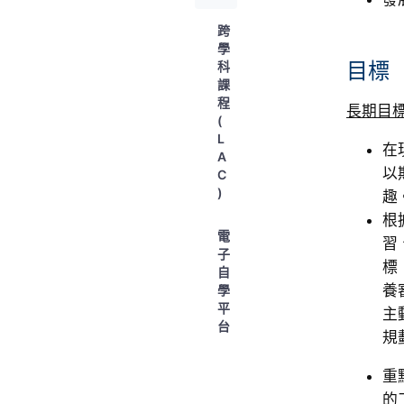
跨
學
科
目標
課
程
長期目
(
L
在
A
以
C
)
趣
根
電
習
子
標
自
養
學
平
主
台
規
重
的