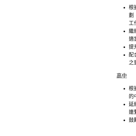
根
劃
工
繼
適
提
配
之
高中
根
的
延
連
鼓