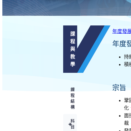
年度發
課
程
年度
與
持
教
積
學
宗旨
課
程
鞏
結
構
化
面
科
裁
+
目
發