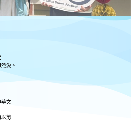
架
和熱愛。
中華文
加以剪