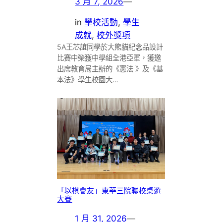
3 月 7, 2026
—
in
學校活動
, 
學生
成就
, 
校外獎項
5A王芯誼同學於大熊貓紀念品設計
比賽中榮獲中學組全港亞軍，獲邀
出席教育局主辦的《憲法 》及《基
本法》學生校園大…
「以棋會友」東華三院聯校桌遊
大賽
1 月 31, 2026
—