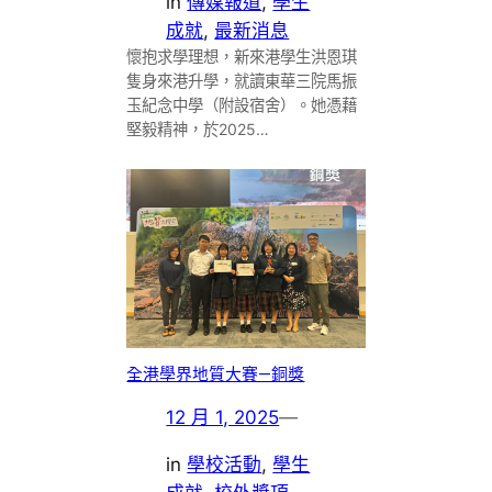
in
傳媒報道
, 
學生
成就
, 
最新消息
懷抱求學理想，新來港學生洪恩琪
隻身來港升學，就讀東華三院馬振
玉紀念中學（附設宿舍）。她憑藉
堅毅精神，於2025…
全港學界地質大賽—銅獎
12 月 1, 2025
—
in
學校活動
, 
學生