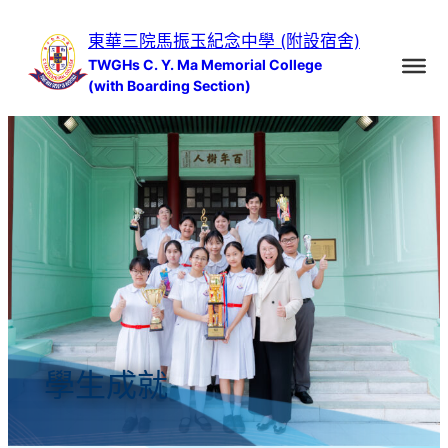
跳
東華三院馬振玉紀念中學 (附設宿舍)
至
TWGHs C. Y. Ma Memorial College
主
(with Boarding Section)
要
內
容
學生成就