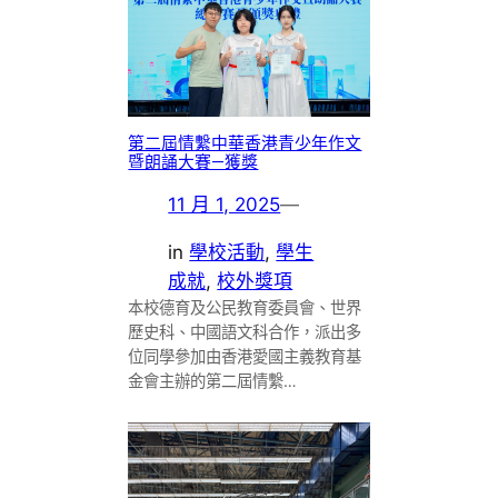
第二屆情繫中華香港青少年作文
暨朗誦大賽—獲獎
11 月 1, 2025
—
in
學校活動
, 
學生
成就
, 
校外獎項
本校德育及公民教育委員會、世界
歷史科、中國語文科合作，派出多
位同學參加由香港愛國主義教育基
金會主辦的第二屆情繫…