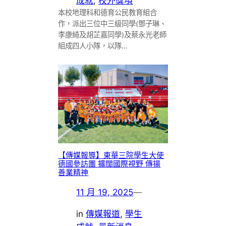
成就
, 
校外獎項
本校地理科和德育公民教育組合
作，派出三位中三級同學(鄧子琳、
李康綺及胡芷嘉同學)及蔡永光老師
組成四人小隊，以隊…
【傳媒報導】東華三院學生大使
德國參訪團 擴闊國際視野 傳揚
善業精神
11 月 19, 2025
—
in
傳媒報道
, 
學生