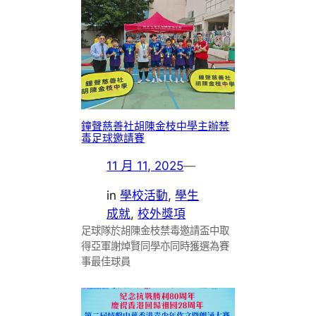
鐘聲慈善社胡陳金枝中學主辦禁
毒足球邀請賽
11 月 11, 2025
—
in
學校活動
, 
學生
成就
, 
校外獎項
足球隊於胡陳金枝禁毒邀請盃中取
得亞軍謝焯賢同學亦同時獲選為賽
事最佳球員