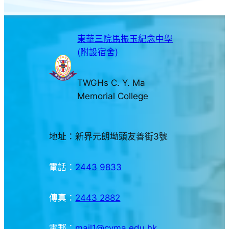
東華三院馬振玉紀念中學
(附設宿舍)
TWGHs C. Y. Ma
Memorial College
地址：新界元朗坳頭友善街3號
電話：
2443 9833
傳真：
2443 2882
電郵：
mail1@cyma.edu.hk