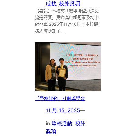
成就
, 
校外獎項
【喜訊】本校於「機甲聯盟港深交
流邀請賽」勇奪高中組冠軍及初中
組亞軍 2025年11月16日，本校機
械人隊參加了…
「學校起動」計劃獎學金
11 月 15, 2025
—
in
學校活動
, 
校外
獎項