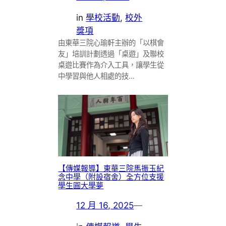
in
學校活動
, 
校外
獎項
由東華三院心瑜軒主辦的「以棋會
友」培訓計劃透過「桌遊」及聯校
桌遊比賽作為介入工具，讓學生從
中學習與他人相處的技…
【傳媒報導】東華三院馬振玉紀
念中學（附設宿舍）全方位支援
學生圓大學夢
12 月 16, 2025
—