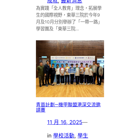
成就
, 
最新消息
為實踐「全人教育」理念，拓展學
生的國際視野，東華三院於今年9
月及10月分別舉辦了「一帶一路」
學習團及「東華三院…
青苗計劃—機甲聯盟港深交流邀
請賽
11 月 16, 2025
—
in
學校活動
, 
學生