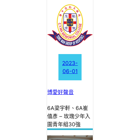
2023-
06-01
博愛好聲音
6A梁宇軒、6A崔
僖彥 – 玫瑰少年入
圍青年組30強