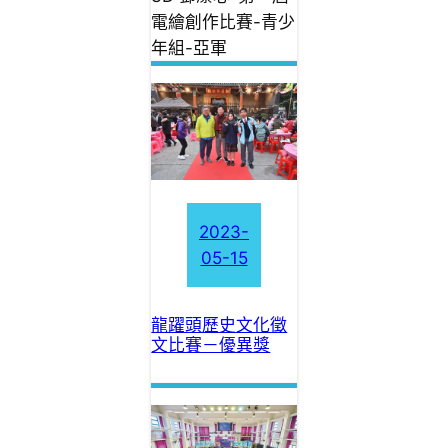
電繪創作比賽-青少
年組-亞軍
2023-
05-15
龍躍頭歷史文化徵
文比賽－優異獎