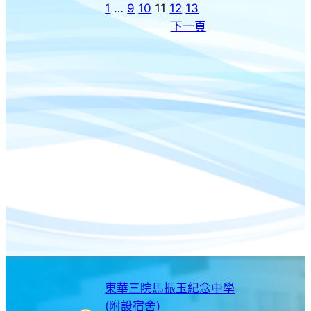
1
…
9
10
11
12
13
下一頁
東華三院馬振玉紀念中學
(附設宿舍)