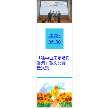
2023-
05-30
「孫中山宋慶齡與
香港」徵文比賽－
優異獎