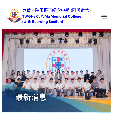
跳
東華三院馬振玉紀念中學 (附設宿舍)
至
TWGHs C. Y. Ma Memorial College
主
(with Boarding Section)
要
內
容
最新消息