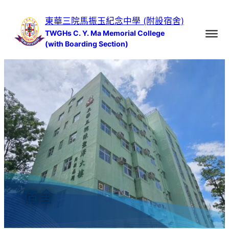
跳
東華三院馬振玉紀念中學 (附設宿舍)
至
TWGHs C. Y. Ma Memorial College
主
(with Boarding Section)
要
內
容
宿舍