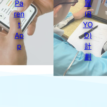
Pa
置
ren
(B
t
YO
Ap
D)
p
計
劃