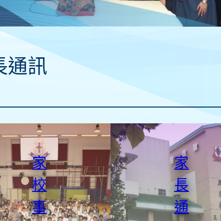
長通訊
家
家
校
長
事
通