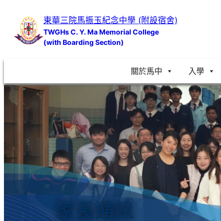
跳
東華三院馬振玉紀念中學 (附設宿舍)
至
TWGHs C. Y. Ma Memorial College
主
(with Boarding Section)
要
內
關於馬中
入學
容
家長通訊