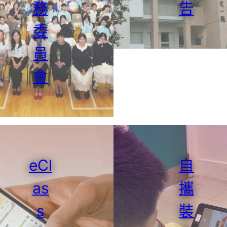
務
告
委
員
會
eCl
自
as
攜
s
裝