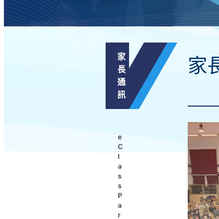
家
家
長
通
訊
e
C
l
a
s
s
P
a
r