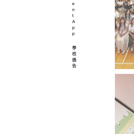
e
n
t
A
p
p
學
校
通
告