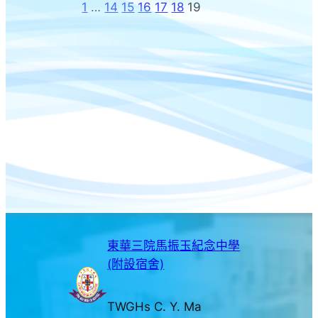
1
…
14
15
16
17
18
19
東華三院馬振玉紀念中學
(附設宿舍)
TWGHs C. Y. Ma