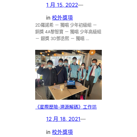
1 月 15, 2022
—
in
校外獎項
2D羅諾希 － 獨唱 少年初級組 －
銅獎 4A黎智寶 － 獨唱 少年高級組
－ 銀獎 3D鄧丞熙 － 獨唱 …
《星際歷險-溯源解碼》工作坊
12 月 18, 2021
—
in
校外獎項