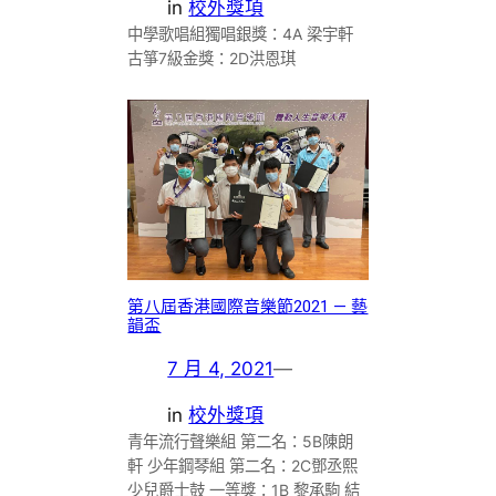
in
校外獎項
中學歌唱組獨唱銀獎：4A 梁宇軒
古箏7級金獎：2D洪恩琪
第八屆香港國際音樂節2021 — 藝
韻盃
7 月 4, 2021
—
in
校外獎項
青年流行聲樂組 第二名：5B陳朗
軒 少年鋼琴組 第二名：2C鄧丞熙
少兒爵士鼓 一等獎：1B 黎承駒 結