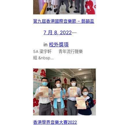
第九屆香港國際音樂節 – 藝韻盃
7 月 8, 2022
—
in
校外獎項
5A 梁宇軒 青年流行聲樂
組 &nbsp…
香港學界音樂大賽2022