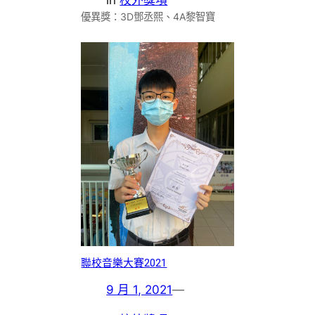
優異獎：3D鄧丞熙、4A黎智寶
聯校音樂大賽2021
9 月 1, 2021
—