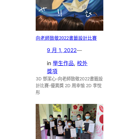
向老師致敬2022書籤設計比賽
9 月 1, 2022
—
in
學生作品
, 
校外
獎項
3D 鄧潔心-向老師致敬2022書籤設
計比賽-優異獎 2D 周幸愉 2D 李悅
彤