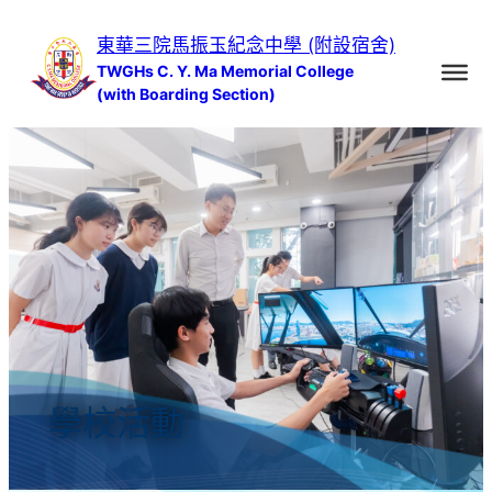
跳
東華三院馬振玉紀念中學 (附設宿舍)
至
TWGHs C. Y. Ma Memorial College
主
(with Boarding Section)
要
內
容
學校活動