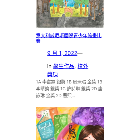
意大利威尼斯國際青少年繪畫比
賽
9 月 1, 2022
—
in
學生作品
, 
校外
獎項
1A 李富霖 銀獎 1B 周璟晹 金獎 1B
李晴鈞 銀獎 1C 許詩琳 銀獎 2D 唐
詠琳 金獎 2D 曹熙…