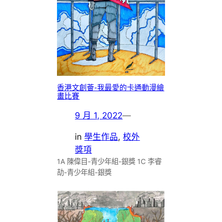
香港文創薈-我最愛的卡通動漫繪
畫比賽
9 月 1, 2022
—
in
學生作品
, 
校外
獎項
1A 陳偉目-青少年組-銀獎 1C 李睿
劼-青少年組-銀獎