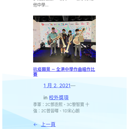
他中學…
抗疫願景 — 全港中學作曲唱作比
賽
1 月 2, 2021
—
in
校外獎項
季軍：2C鄧丞熙、3C黎智寶 十
強：2C曾晉暉、1D宋心朗
←
上一頁