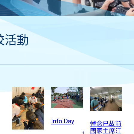
校活動
Info Day
悼念已故前
國家主席江
1