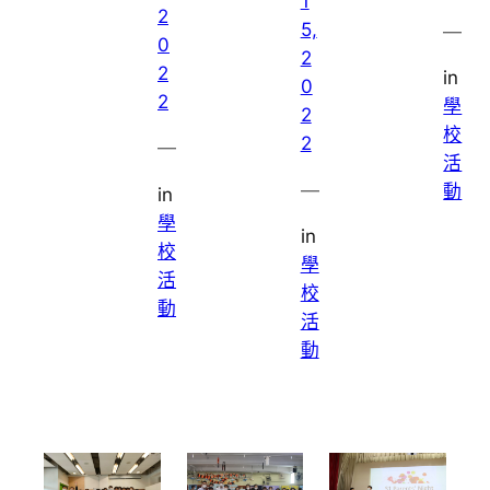
1
2
5,
—
0
2
2
in
0
2
學
2
校
2
—
活
—
動
in
學
in
校
學
活
校
動
活
動