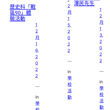
澤民先生
2
歷史科「戰
1
月
區90」體
2
驗活動
1
月
1
5,
1
2
2
3,
月
0
2
1
2
0
6,
2
2
2
2
—
0
2
—
in
2
學
in
校
—
學
活
校
in
動
活
學
動
校