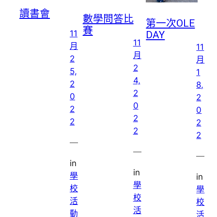
讀書會
數學問答比
第一次OLE
賽
11
DAY
11
月
11
月
2
月
2
5,
1
4,
2
8,
2
0
2
0
2
0
2
2
2
2
2
—
—
—
in
in
學
in
學
校
學
校
活
校
活
動
活