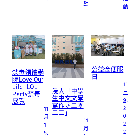
動
動
公益金便服
禁毒領袖學
日
院Love Our
11
Life- LOL
浸大「中學
月
Party禁毒
生中文文學
9,
展覽
寫作坊二零
2
11
二二」
0
月
11
2
1
月
2
5,