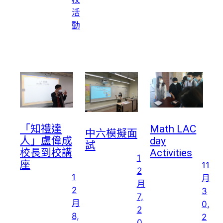
活
動
Math LAC
「知禮達
中六模擬面
day
人」盧偉成
試
Activities
校長到校講
1
座
11
2
1
月
月
2
3
7,
月
0,
2
8,
2
0