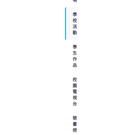
學
校
活
動
學
生
作
品
校
園
電
視
台
榮
譽
榜