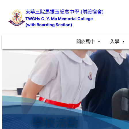
跳
東華三院馬振玉紀念中學 (附設宿舍)
至
TWGHs C. Y. Ma Memorial College
主
(with Boarding Section)
要
內
關於馬中
入學
容
學校活動