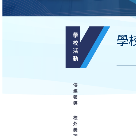
學
學
校
活
動
傳
媒
報
導
校
外
獎
項