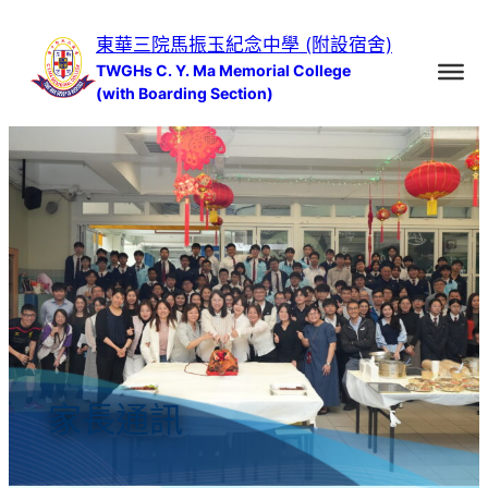
跳
東華三院馬振玉紀念中學 (附設宿舍)
至
TWGHs C. Y. Ma Memorial College
主
(with Boarding Section)
要
內
容
家長通訊