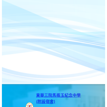
東華三院馬振玉紀念中學
(附設宿舍)