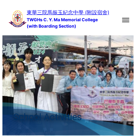
Skip
東華三院馬振玉紀念中學 (附設宿舍)
to
TWGHs C. Y. Ma Memorial College
content
(with Boarding Section)
School Activities