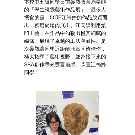
本校中五級同學日前參觀教育局舉辦
的「學生視覺藝術作品展」。最令人
振奮的是，5C班江筠婷的作品脫穎而
出，獲選於場內展出。江同學利用烙
印工藝，在作品中勾勒出極其細膩的
線條，展現了卓越的工法與耐性。是
次參觀讓同學近距離欣賞同儕佳作，
極大拓闊了藝術視野，並為接下來的
SBA創作帶來豐富靈感。恭喜江筠婷
同學！