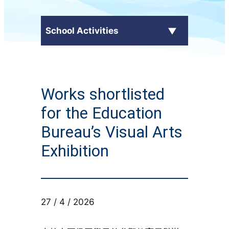
School Activities
C.Y. Ma in the Media
Works shortlisted
External Awards
for the Education
School Activities
Bureau’s Visual Arts
Exhibition
Students' Work
CampusTV
Honor Roll
27 / 4 / 2026